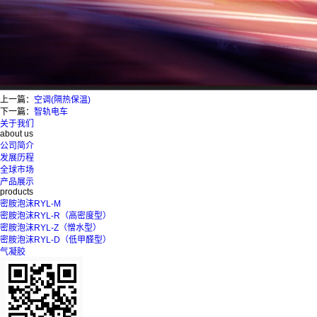
上一篇：
空调(隔热保温)
下一篇：
智轨电车
关于我们
about us
公司简介
发展历程
全球市场
产品展示
products
密胺泡沫RYL-M
密胺泡沫RYL-R（高密度型）
密胺泡沫RYL-Z（憎水型）
密胺泡沫RYL-D（低甲醛型）
气凝胶